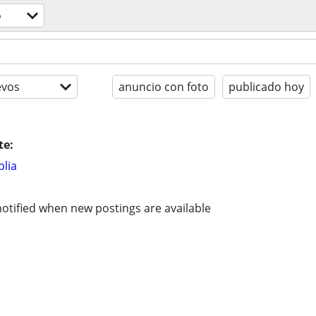
o
evos
anuncio con foto
publicado hoy
te:
lia
otified when new postings are available