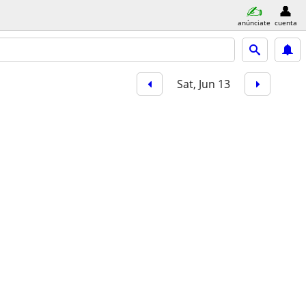
anúnciate
cuenta
Sat, Jun 13