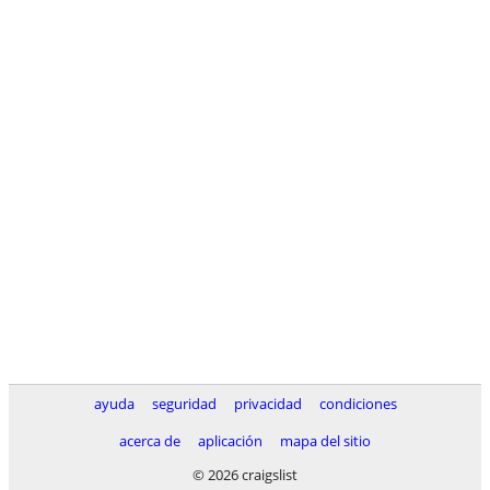
ayuda
seguridad
privacidad
condiciones
acerca de
aplicación
mapa del sitio
© 2026 craigslist